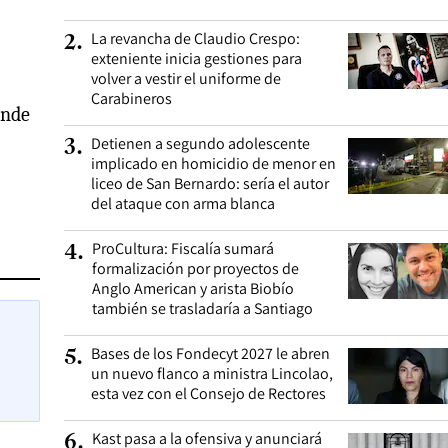
La revancha de Claudio Crespo:
2
.
exteniente inicia gestiones para
volver a vestir el uniforme de
Carabineros
onde
Detienen a segundo adolescente
3
.
implicado en homicidio de menor en
liceo de San Bernardo: sería el autor
del ataque con arma blanca
ProCultura: Fiscalía sumará
4
.
formalización por proyectos de
Anglo American y arista Biobío
también se trasladaría a Santiago
Bases de los Fondecyt 2027 le abren
5
.
un nuevo flanco a ministra Lincolao,
esta vez con el Consejo de Rectores
Kast pasa a la ofensiva y anunciará
6
.