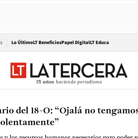
Opens in new window
os
Lo Último
LT Beneficios
Papel Digital
LT Educa
75 años
haciendo periodismo
rio del 18-O: “Ojalá no tengamos
iolentamente”
es y los recursos humanos necesarios para poder r