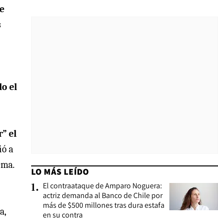
e
s
do el
” el
ió a
ema.
LO MÁS LEÍDO
El contraataque de Amparo Noguera:
1
.
actriz demanda al Banco de Chile por
más de $500 millones tras dura estafa
a,
en su contra