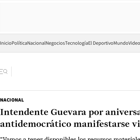
Inicio
Política
Nacional
Negocios
Tecnología
El Deportivo
Mundo
Vide
NACIONAL
Intendente Guevara por aniversa
antidemocrático manifestarse v
"Vamos a tener disponibles los recursos material