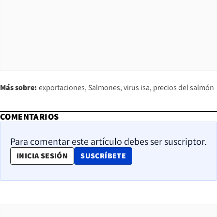
Más sobre:
exportaciones
Salmones
virus isa
precios del salmón
COMENTARIOS
Para comentar este artículo debes ser suscriptor.
OPENS IN NEW WINDOW
INICIA SESIÓN
SUSCRÍBETE