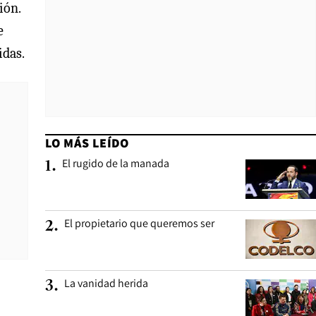
ión.
e
idas.
LO MÁS LEÍDO
El rugido de la manada
1
.
El propietario que queremos ser
2
.
La vanidad herida
3
.