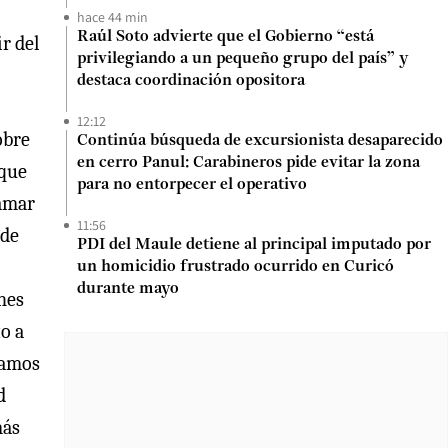
hace 44 min
Raúl Soto advierte que el Gobierno “está
r del
privilegiando a un pequeño grupo del país” y
destaca coordinación opositora
12:12
obre
Continúa búsqueda de excursionista desaparecido
en cerro Panul: Carabineros pide evitar la zona
 que
para no entorpecer el operativo
lamar
11:56
 de
PDI del Maule detiene al principal imputado por
un homicidio frustrado ocurrido en Curicó
durante mayo
nes
o a
tamos
d
más