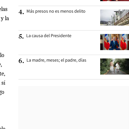
elas
Más presos no es menos delito
4
.
y la
La causa del Presidente
5
.
lo
La madre, meses; el padre, días
6
.
,
te,
 sí
go
la.