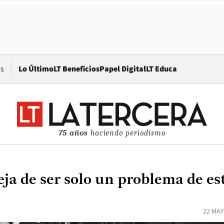
Opens in new window
os
Lo Último
LT Beneficios
Papel Digital
LT Educa
75 años
haciendo periodismo
ja de ser solo un problema de es
22 MAY