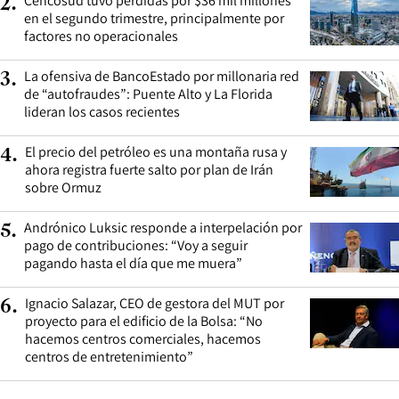
Cencosud tuvo pérdidas por $36 mil millones
2
.
en el segundo trimestre, principalmente por
factores no operacionales
La ofensiva de BancoEstado por millonaria red
3
.
de “autofraudes”: Puente Alto y La Florida
lideran los casos recientes
El precio del petróleo es una montaña rusa y
4
.
ahora registra fuerte salto por plan de Irán
sobre Ormuz
Andrónico Luksic responde a interpelación por
5
.
pago de contribuciones: “Voy a seguir
pagando hasta el día que me muera”
Ignacio Salazar, CEO de gestora del MUT por
6
.
proyecto para el edificio de la Bolsa: “No
hacemos centros comerciales, hacemos
centros de entretenimiento”