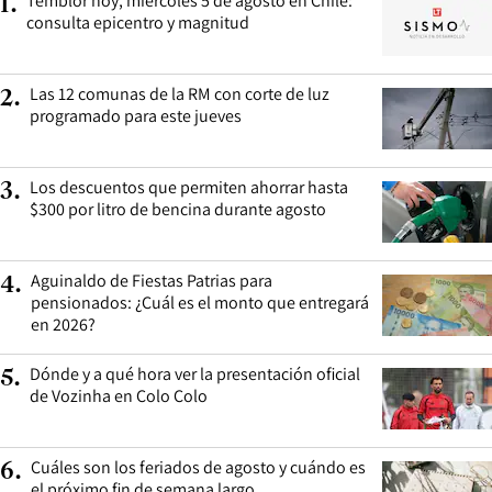
Temblor hoy, miércoles 5 de agosto en Chile:
1
.
consulta epicentro y magnitud
Las 12 comunas de la RM con corte de luz
2
.
programado para este jueves
Los descuentos que permiten ahorrar hasta
3
.
$300 por litro de bencina durante agosto
Aguinaldo de Fiestas Patrias para
4
.
pensionados: ¿Cuál es el monto que entregará
en 2026?
Dónde y a qué hora ver la presentación oficial
5
.
de Vozinha en Colo Colo
Cuáles son los feriados de agosto y cuándo es
6
.
el próximo fin de semana largo