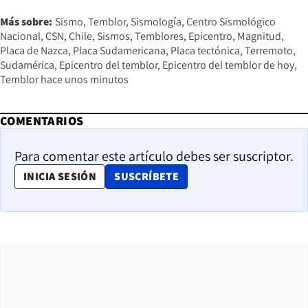
Más sobre:
Sismo
Temblor
Sismología
Centro Sismológico
Nacional
CSN
Chile
Sismos
Temblores
Epicentro
Magnitud
Placa de Nazca
Placa Sudamericana
Placa tectónica
Terremoto
Sudamérica
Epicentro del temblor
Epicentro del temblor de hoy
Temblor hace unos minutos
COMENTARIOS
Para comentar este artículo debes ser suscriptor.
OPENS IN NEW WINDOW
INICIA SESIÓN
SUSCRÍBETE