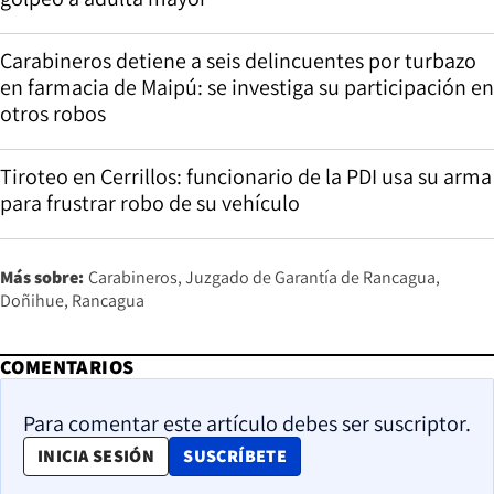
Carabineros detiene a seis delincuentes por turbazo
en farmacia de Maipú: se investiga su participación en
otros robos
Tiroteo en Cerrillos: funcionario de la PDI usa su arma
para frustrar robo de su vehículo
Más sobre:
Carabineros
Juzgado de Garantía de Rancagua
Doñihue
Rancagua
COMENTARIOS
Para comentar este artículo debes ser suscriptor.
OPENS IN NEW WINDOW
INICIA SESIÓN
SUSCRÍBETE