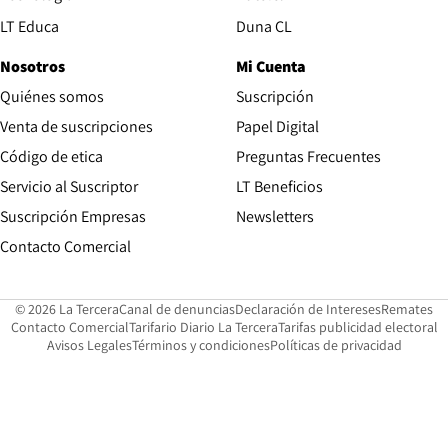
Opens in new window
LT Educa
Duna CL
Nosotros
Mi Cuenta
Quiénes somos
Suscripción
Opens in new win
Venta de suscripciones
Papel Digital
Opens in new window
Código de etica
Preguntas Frecuentes
Servicio al Suscriptor
LT Beneficios
Suscripción Empresas
Newsletters
Opens in new window
Contacto Comercial
Opens in new window
Opens in 
Op
© 2026 La Tercera
Canal de denuncias
Declaración de Intereses
Remates
Opens in new window
Opens in new window
O
Contacto Comercial
Tarifario Diario La Tercera
Tarifas publicidad electoral
Opens in new window
Avisos Legales
Términos y condiciones
Políticas de privacidad