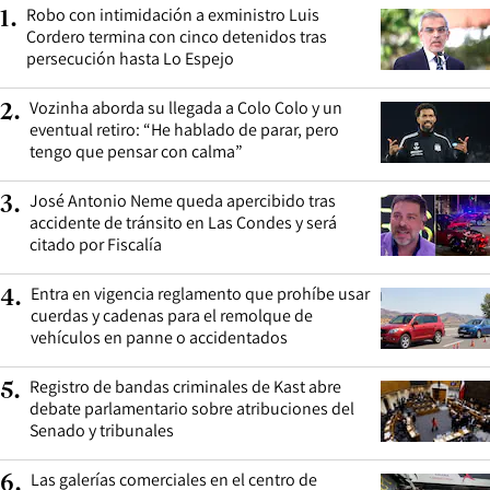
Robo con intimidación a exministro Luis
1
.
Cordero termina con cinco detenidos tras
persecución hasta Lo Espejo
Vozinha aborda su llegada a Colo Colo y un
2
.
eventual retiro: “He hablado de parar, pero
tengo que pensar con calma”
José Antonio Neme queda apercibido tras
3
.
accidente de tránsito en Las Condes y será
citado por Fiscalía
Entra en vigencia reglamento que prohíbe usar
4
.
cuerdas y cadenas para el remolque de
vehículos en panne o accidentados
Registro de bandas criminales de Kast abre
5
.
debate parlamentario sobre atribuciones del
Senado y tribunales
Las galerías comerciales en el centro de
6
.