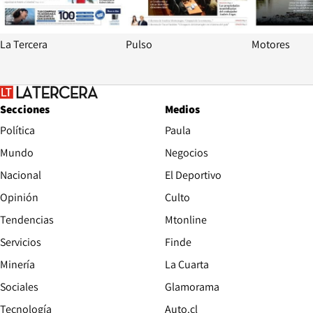
La Tercera
Pulso
Motores
Secciones
Medios
Política
Paula
Mundo
Negocios
Nacional
El Deportivo
Opinión
Culto
Tendencias
Mtonline
Servicios
Finde
Opens in new window
Minería
La Cuarta
Opens in new wind
Sociales
Glamorama
Opens in new window
Tecnología
Auto.cl