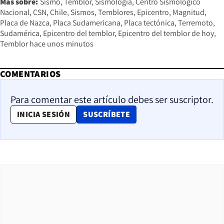
Más sobre:
Sismo
Temblor
Sismología
Centro Sismológico
Nacional
CSN
Chile
Sismos
Temblores
Epicentro
Magnitud
Placa de Nazca
Placa Sudamericana
Placa tectónica
Terremoto
Sudamérica
Epicentro del temblor
Epicentro del temblor de hoy
Temblor hace unos minutos
COMENTARIOS
Para comentar este artículo debes ser suscriptor.
OPENS IN NEW WINDOW
INICIA SESIÓN
SUSCRÍBETE