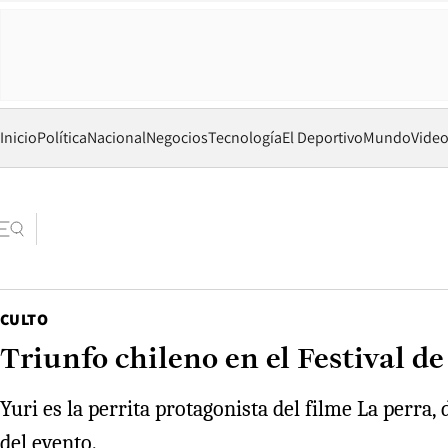
Inicio
Política
Nacional
Negocios
Tecnología
El Deportivo
Mundo
Vide
CULTO
Triunfo chileno en el Festival d
Yuri es la perrita protagonista del filme La perra
del evento.