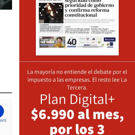
La mayoría no entiende el debate por el
impuesto a las empresas. El resto lee La
Tercera.
Plan Digital+
$6.990 al mes,
RATE
por los 3