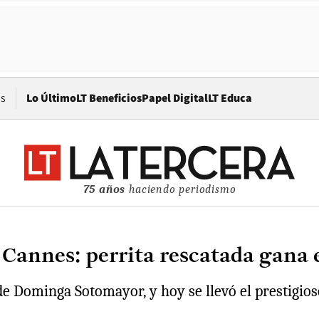
Opens in new window
os
Lo Último
LT Beneficios
Papel Digital
LT Educa
75 años
haciendo periodismo
e Cannes: perrita rescatada gana
, de Dominga Sotomayor, y hoy se llevó el prestigi