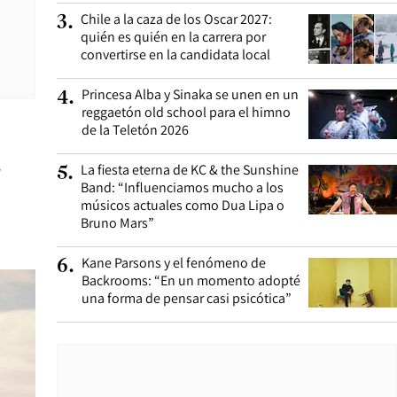
Chile a la caza de los Oscar 2027:
3
.
quién es quién en la carrera por
convertirse en la candidata local
Princesa Alba y Sinaka se unen en un
4
.
reggaetón old school para el himno
de la Teletón 2026
e
La fiesta eterna de KC & the Sunshine
5
.
Band: “Influenciamos mucho a los
músicos actuales como Dua Lipa o
Bruno Mars”
Kane Parsons y el fenómeno de
6
.
Backrooms: “En un momento adopté
una forma de pensar casi psicótica”