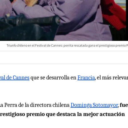
Triunfo chileno en el Festival de Cannes: perrita rescatada gana el prestigioso premio
val de Cannes
que se desarrolla en
Francia
, el más releva
La Perra de la directora chilena
Dominga Sotomayor
,
fue
prestigioso premio que destaca la mejor actuación