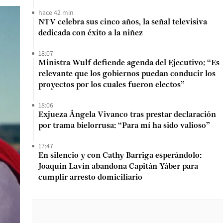
hace 42 min
NTV celebra sus cinco años, la señal televisiva
dedicada con éxito a la niñez
18:07
Ministra Wulf defiende agenda del Ejecutivo: “Es
relevante que los gobiernos puedan conducir los
proyectos por los cuales fueron electos”
18:06
Exjueza Ángela Vivanco tras prestar declaración
por trama bielorrusa: “Para mí ha sido valioso”
17:47
En silencio y con Cathy Barriga esperándolo:
Joaquín Lavín abandona Capitán Yáber para
cumplir arresto domiciliario