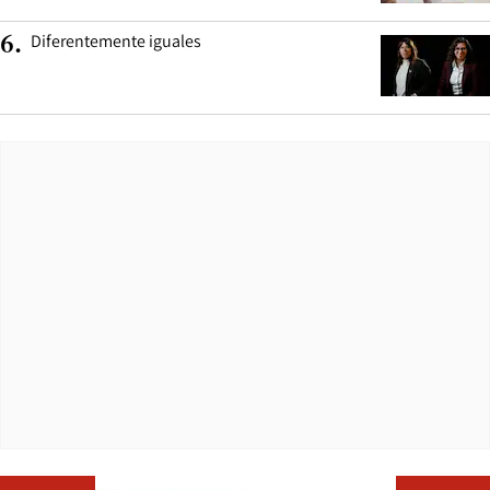
Diferentemente iguales
6
.
Opens in ne