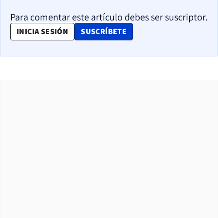
Para comentar este artículo debes ser suscriptor.
OPENS IN NEW WINDOW
INICIA SESIÓN
SUSCRÍBETE