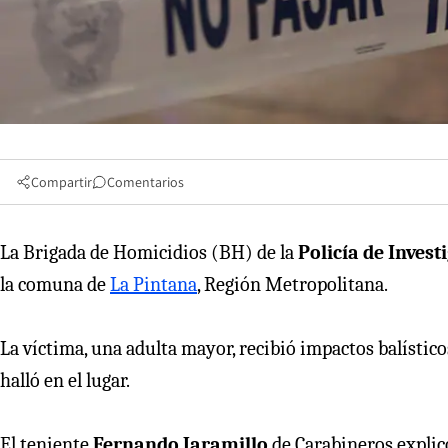
Compartir
Comentarios
La Brigada de Homicidios (BH) de la
Policía de Invest
la comuna de
La Pintana
, Región Metropolitana.
La víctima, una adulta mayor, recibió impactos balístic
halló en el lugar.
El teniente
Fernando Jaramillo
de Carabineros explicó