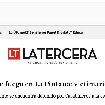
Opens in new window
os
Lo Último
LT Beneficios
Papel Digital
LT Educa
75 años
haciendo periodismo
e fuego en La Pintana: victimari
ente se encuentra detenido por Carabineros a la es