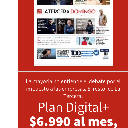
La mayoría no entiende el debate por el
impuesto a las empresas. El resto lee La
Tercera.
Plan Digital+
$6.990 al mes,