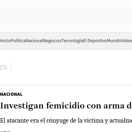
Inicio
Política
Nacional
Negocios
Tecnología
El Deportivo
Mundo
Vide
NACIONAL
Investigan femicidio con arma d
El atacante era el cónyuge de la víctima y actualm