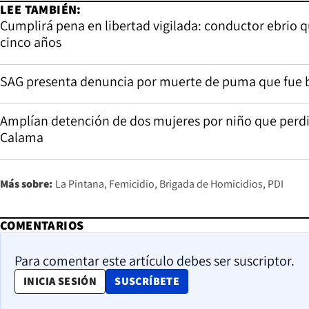
LEE TAMBIÉN:
Cumplirá pena en libertad vigilada: conductor ebrio
cinco años
SAG presenta denuncia por muerte de puma que fue b
Amplían detención de dos mujeres por niño que perdió l
Calama
Más sobre:
La Pintana
Femicidio
Brigada de Homicidios
PDI
COMENTARIOS
Para comentar este artículo debes ser suscriptor.
OPENS IN NEW WINDOW
INICIA SESIÓN
SUSCRÍBETE