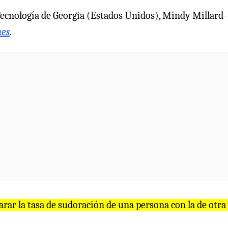
de Tecnología de Georgia (Estados Unidos), Mindy Millard-
mes
.
rar la tasa de sudoración de una persona con la de otra