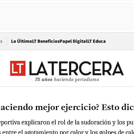
Opens in new window
os
Lo Último
LT Beneficios
Papel Digital
LT Educa
75 años
haciendo periodismo
aciendo mejor ejercicio? Esto dic
portiva explicaron el rol de la sudoración y los p
s entre el agotamiento por calor y los golpes de ca