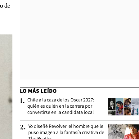
go de
LO MÁS LEÍDO
Chile a la caza de los Oscar 2027:
1
.
quién es quién en la carrera por
convertirse en la candidata local
Yo diseñé Revolver: el hombre que le
2
.
puso imagen a la fantasía creativa de
The Beatles