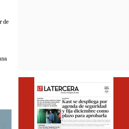
r de
una
Opens i