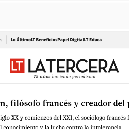
Opens in new window
os
Lo Último
LT Beneficios
Papel Digital
LT Educa
75 años
haciendo periodismo
n, filósofo francés y creador de
iglo XX y comienzos del XXI, el sociólogo francés 
 conocimiento y la lucha contra la intolerancia.