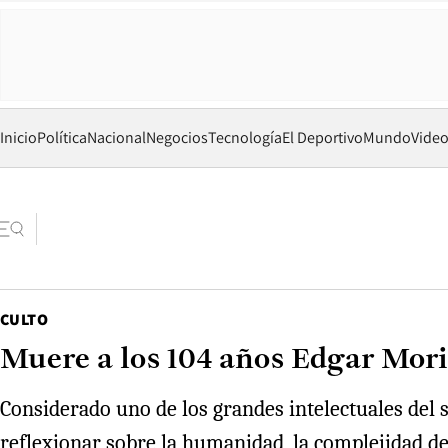
Inicio
Política
Nacional
Negocios
Tecnología
El Deportivo
Mundo
Vide
CULTO
Muere a los 104 años Edgar Mori
Considerado uno de los grandes intelectuales del s
reflexionar sobre la humanidad, la complejidad del