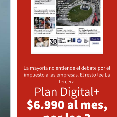
La mayoría no entiende el debate por el
impuesto a las empresas. El resto lee La
Tercera.
Plan Digital+
$6.990 al mes,