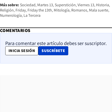
Más sobre:
Sociedad
Martes 13
Superstición
Viernes 13
Historia
Religión
Friday
Friday the 13th
Mitología
Romanos
Mala suerte
Numerología
La Tercera
COMENTARIOS
Para comentar este artículo debes ser suscriptor.
OPENS IN NEW WINDOW
INICIA SESIÓN
SUSCRÍBETE