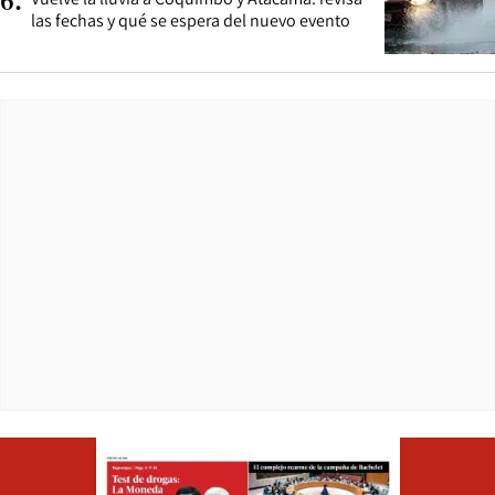
6
.
las fechas y qué se espera del nuevo evento
Opens in ne