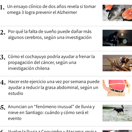
Un ensayo clínico de dos años revela si tomar
1
.
omega 3 logra prevenir el Alzheimer
Por qué la falta de sueño puede dañar más
2
.
algunos cerebros, según una investigación
Cómo el cochayuyo podría ayudar a frenar la
3
.
propagación del cáncer, según una
investigación chilena
Hacer este ejercicio una vez por semana puede
4
.
ayudar a reducir la grasa abdominal, según un
estudio
Anuncian un “fenómeno inusual” de lluvia y
5
.
nieve en Santiago: cuándo y cómo será el
evento
Vuelve la lluvia a Coquimbo y Atacama: revisa