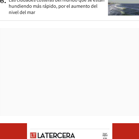
6
.
hundiendo más rápido, por el aumento del
nivel del mar
Opens in ne