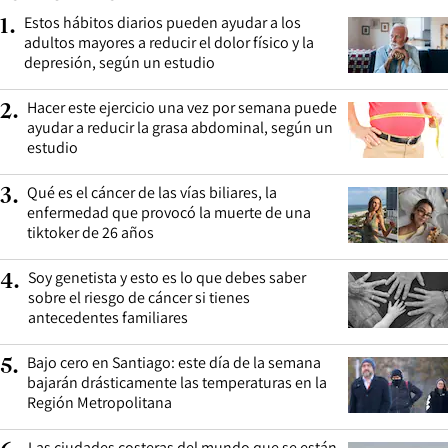
Estos hábitos diarios pueden ayudar a los
1
.
adultos mayores a reducir el dolor físico y la
depresión, según un estudio
Hacer este ejercicio una vez por semana puede
2
.
ayudar a reducir la grasa abdominal, según un
estudio
Qué es el cáncer de las vías biliares, la
3
.
enfermedad que provocó la muerte de una
tiktoker de 26 años
Soy genetista y esto es lo que debes saber
4
.
sobre el riesgo de cáncer si tienes
antecedentes familiares
Bajo cero en Santiago: este día de la semana
5
.
bajarán drásticamente las temperaturas en la
Región Metropolitana
Las ciudades costeras del mundo que se están