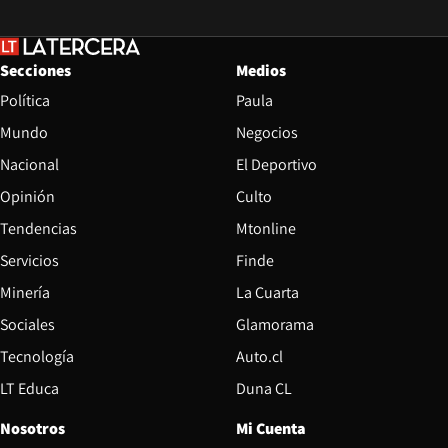
Secciones
Medios
Política
Paula
Mundo
Negocios
Nacional
El Deportivo
Opinión
Culto
Tendencias
Mtonline
Servicios
Finde
Opens in new window
Minería
La Cuarta
Opens in new wind
Sociales
Glamorama
Opens in new window
Tecnología
Auto.cl
Opens in new window
LT Educa
Duna CL
Nosotros
Mi Cuenta