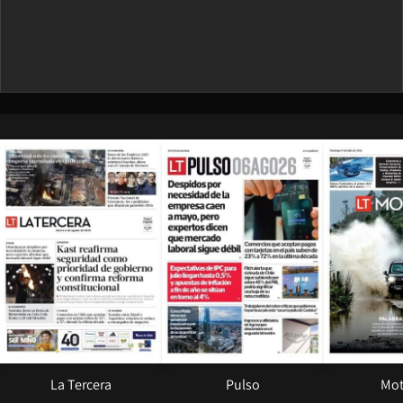
Opens in new window
Opens in ne
La Tercera
Pulso
Mot