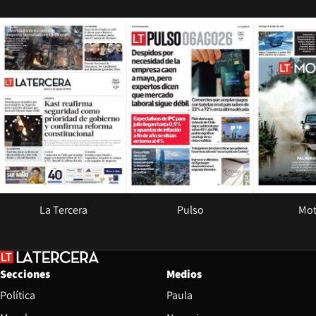
Opens in new window
Opens in ne
La Tercera
Pulso
Mot
Secciones
Medios
Política
Paula