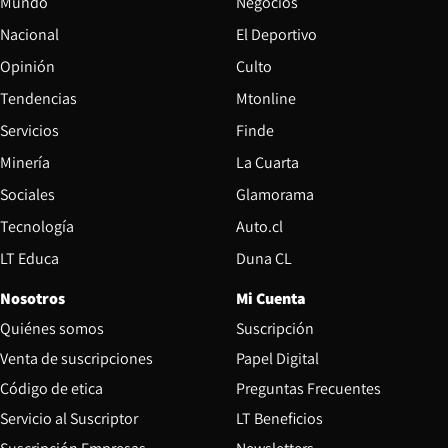
Mundo
Negocios
Nacional
El Deportivo
Opinión
Culto
Tendencias
Mtonline
Servicios
Finde
Opens in new window
Minería
La Cuarta
Opens in new wind
Sociales
Glamorama
Opens in new window
Tecnología
Auto.cl
Opens in new window
LT Educa
Duna CL
Nosotros
Mi Cuenta
Quiénes somos
Suscripción
Opens in new win
Venta de suscripciones
Papel Digital
Opens in new window
Código de etica
Preguntas Frecuentes
Servicio al Suscriptor
LT Beneficios