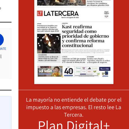
o
RATE
l
La mayoría no entiende el debate por el
impuesto a las empresas. El resto lee La
Tercera.
Plan Digital+