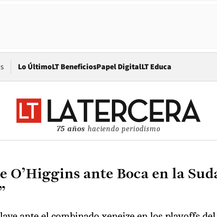
Opens in new window
os
Lo Último
LT Beneficios
Papel Digital
LT Educa
75 años
haciendo periodismo
de O’Higgins ante Boca en la Su
”
llave ante el combinado xeneize en los playoffs de