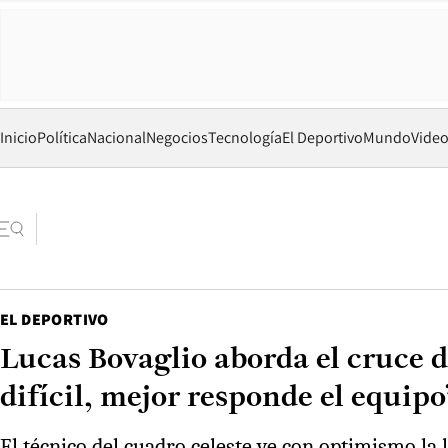
Inicio
Política
Nacional
Negocios
Tecnología
El Deportivo
Mundo
Vide
EL DEPORTIVO
Lucas Bovaglio aborda el cruce 
difícil, mejor responde el equipo
El técnico del cuadro celeste ve con optimismo la 