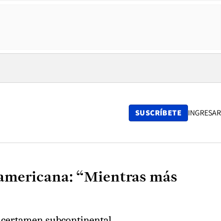
SUSCRÍBETE
INGRESAR
damericana: “Mientras más
l certamen subcontinental.