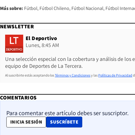
Más sobre:
Fútbol
Fútbol Chileno
Fútbol Nacional
Fútbol Interna
NEWSLETTER
El Deportivo
Lunes, 8:45 AM
Una selección especial con la cobertura y análisis de los
equipo de Deportes de La Tercera.
Al suscribirte estás aceptando los
Términos y Condiciones
y las
Políticas de Privacidad
d
COMENTARIOS
Para comentar este artículo debes ser suscriptor.
OPENS IN NEW WINDOW
INICIA SESIÓN
SUSCRÍBETE