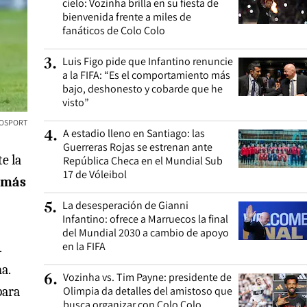
cielo: Vozinha brilla en su fiesta de
bienvenida frente a miles de
fanáticos de Colo Colo
Luis Figo pide que Infantino renuncie
3
.
a la FIFA: “Es el comportamiento más
bajo, deshonesto y cobarde que he
visto”
TOSPORT
A estadio lleno en Santiago: las
4
.
Guerreras Rojas se estrenan ante
e la
República Checa en el Mundial Sub
17 de Vóleibol
 más
La desesperación de Gianni
5
.
Infantino: ofrece a Marruecos la final
del Mundial 2030 a cambio de apoyo
en la FIFA
.
a.
Vozinha vs. Tim Payne: presidente de
6
.
para
Olimpia da detalles del amistoso que
busca organizar con Colo Colo