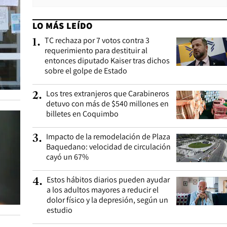
LO MÁS LEÍDO
TC rechaza por 7 votos contra 3
1
.
requerimiento para destituir al
entonces diputado Kaiser tras dichos
sobre el golpe de Estado
Los tres extranjeros que Carabineros
2
.
detuvo con más de $540 millones en
billetes en Coquimbo
Impacto de la remodelación de Plaza
3
.
Baquedano: velocidad de circulación
cayó un 67%
Estos hábitos diarios pueden ayudar
4
.
a los adultos mayores a reducir el
dolor físico y la depresión, según un
estudio