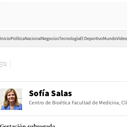
Inicio
Política
Nacional
Negocios
Tecnología
El Deportivo
Mundo
Vide
Sofía Salas
Centro de Bioética Facultad de Medicina, Cl
Gestación subrogada