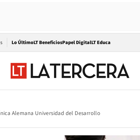
Opens in new window
os
Lo Último
LT Beneficios
Papel Digital
LT Educa
ínica Alemana Universidad del Desarrollo