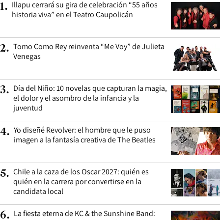
Illapu cerrará su gira de celebración “55 años
1
.
historia viva” en el Teatro Caupolicán
Tomo Como Rey reinventa “Me Voy” de Julieta
2
.
Venegas
Día del Niño: 10 novelas que capturan la magia,
3
.
el dolor y el asombro de la infancia y la
juventud
Yo diseñé Revolver: el hombre que le puso
4
.
imagen a la fantasía creativa de The Beatles
Chile a la caza de los Oscar 2027: quién es
5
.
quién en la carrera por convertirse en la
candidata local
La fiesta eterna de KC & the Sunshine Band:
6
.