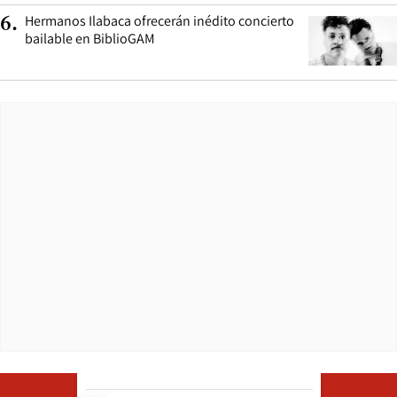
Hermanos Ilabaca ofrecerán inédito concierto
6
.
bailable en BiblioGAM
Opens in ne