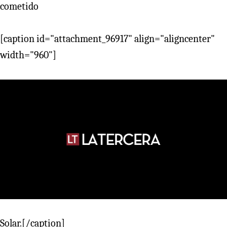
cometido
[caption id="attachment_96917" align="aligncenter"
width="960"]
Solar.[/caption]