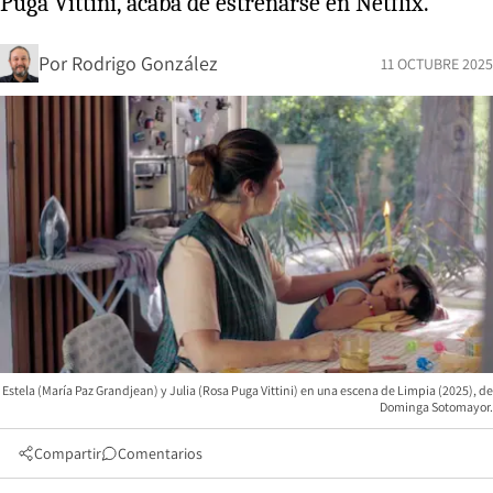
Puga Vittini, acaba de estrenarse en Netflix.
Por
Rodrigo González
11 OCTUBRE 2025
Estela (María Paz Grandjean) y Julia (Rosa Puga Vittini) en una escena de Limpia (2025), de
Dominga Sotomayor.
Compartir
Comentarios