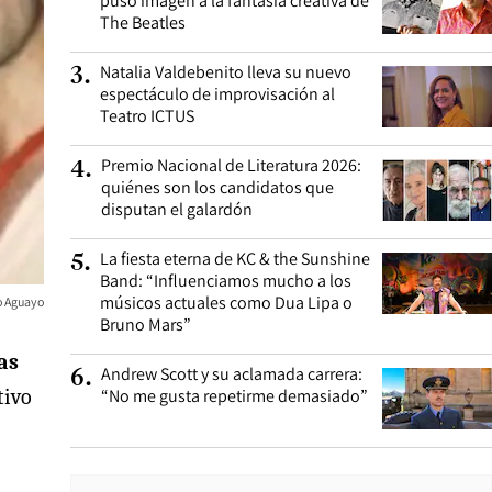
puso imagen a la fantasía creativa de
The Beatles
Natalia Valdebenito lleva su nuevo
3
.
espectáculo de improvisación al
Teatro ICTUS
Premio Nacional de Literatura 2026:
4
.
quiénes son los candidatos que
disputan el galardón
La fiesta eterna de KC & the Sunshine
5
.
Band: “Influenciamos mucho a los
músicos actuales como Dua Lipa o
no Aguayo
Bruno Mars”
ias
Andrew Scott y su aclamada carrera:
6
.
“No me gusta repetirme demasiado”
tivo