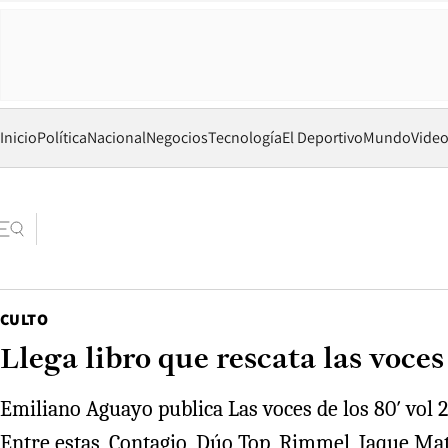
Inicio
Política
Nacional
Negocios
Tecnología
El Deportivo
Mundo
Vide
CULTO
Llega libro que rescata las voces
Emiliano Aguayo publica Las voces de los 80′ vol 2
Entre estas, Contagio, Dúo Top, Rimmel, Jaque Mate,