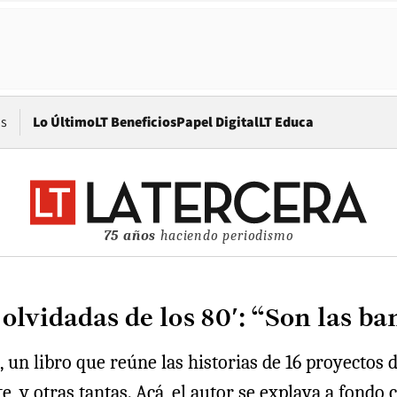
Opens in new window
os
Lo Último
LT Beneficios
Papel Digital
LT Educa
75 años
haciendo periodismo
 olvidadas de los 80′: “Son las ba
, un libro que reúne las historias de 16 proyectos 
 y otras tantas. Acá, el autor se explaya a fondo c