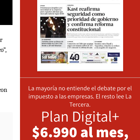
r
o”,
La mayoría no entiende el debate por el
con
impuesto a las empresas. El resto lee La
Tercera.
Plan Digital+
$6.990 al mes,