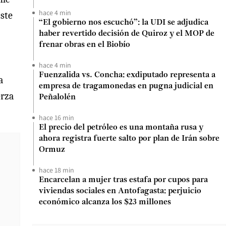
hace 4 min
iste
“El gobierno nos escuchó”: la UDI se adjudica
haber revertido decisión de Quiroz y el MOP de
frenar obras en el Biobío
hace 4 min
Fuenzalida vs. Concha: exdiputado representa a
a
empresa de tragamonedas en pugna judicial en
erza
Peñalolén
hace 16 min
El precio del petróleo es una montaña rusa y
ahora registra fuerte salto por plan de Irán sobre
Ormuz
hace 18 min
Encarcelan a mujer tras estafa por cupos para
viviendas sociales en Antofagasta: perjuicio
económico alcanza los $23 millones