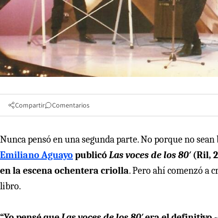
Compartir
Comentarios
Nunca pensó en una segunda parte. No porque no sean 
Emiliano Aguayo
publicó
Las voces de los 80′
(Ril, 
en la escena ochentera criolla
. Pero ahí comenzó a c
libro.
“Yo pensé que
Las voces de los 80′
era el definitivo
-