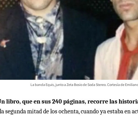
La banda Equis, junto a Zeta Bosio de Soda Stereo. Cortesía de Emilia
Un libro, que en sus 240 páginas, recorre las histor
 la segunda mitad de los ochenta, cuando ya estaba en ac