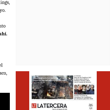
ings,
yo.
nto
ahí.
el
sco,
Opens i