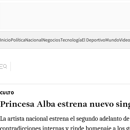
Inicio
Política
Nacional
Negocios
Tecnología
El Deportivo
Mundo
Vide
CULTO
Princesa Alba estrena nuevo sing
La artista nacional estrena el segundo adelanto d
contradicciones internas y rinde homenaje a los gr