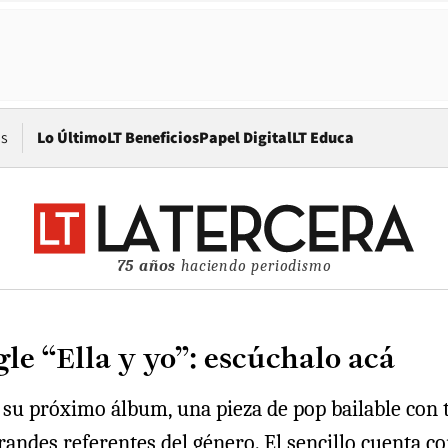
Opens in new window
os
Lo Último
LT Beneficios
Papel Digital
LT Educa
75 años
haciendo periodismo
le “Ella y yo”: escúchalo acá
e su próximo álbum, una pieza de pop bailable con 
andes referentes del género. El sencillo cuenta co