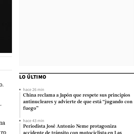
LO ÚLTIMO
o.
hace 26 min
China reclama a Japón que respete sus principios
antinucleares y advierte de que está “jugando con
.
fuego”
hace 43 min
una
Periodista José Antonio Neme protagoniza
tro
accidente de tránsito con motociclista en Las