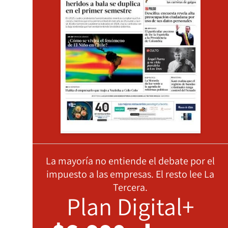
La mayoría no entiende el debate por el
impuesto a las empresas. El resto lee La
Tercera.
Plan Digital+