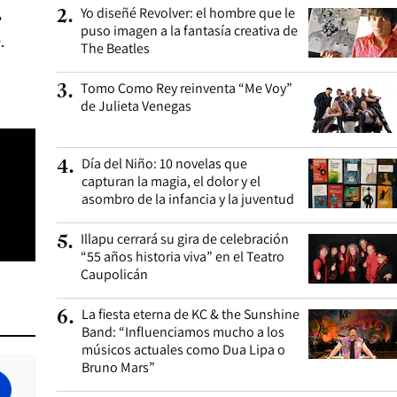
,
Yo diseñé Revolver: el hombre que le
2
.
puso imagen a la fantasía creativa de
.
The Beatles
Tomo Como Rey reinventa “Me Voy”
3
.
de Julieta Venegas
Día del Niño: 10 novelas que
4
.
capturan la magia, el dolor y el
asombro de la infancia y la juventud
Illapu cerrará su gira de celebración
5
.
“55 años historia viva” en el Teatro
Caupolicán
La fiesta eterna de KC & the Sunshine
6
.
Band: “Influenciamos mucho a los
músicos actuales como Dua Lipa o
Bruno Mars”