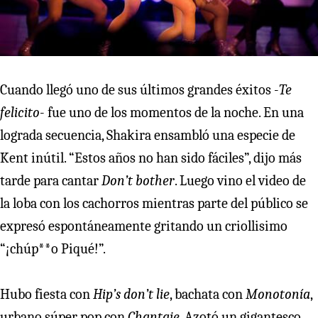
Cuando llegó uno de sus últimos grandes éxitos -
Te
felicito
- fue uno de los momentos de la noche. En una
lograda secuencia, Shakira ensambló una especie de
Kent inútil. “Estos años no han sido fáciles”, dijo más
tarde para cantar
Don’t bother
. Luego vino el video de
la loba con los cachorros mientras parte del público se
expresó espontáneamente gritando un criollisimo
“¡chúp**o Piqué!”.
Hubo fiesta con
Hip’s don’t lie
, bachata con
Monotonía
,
urbano súper pop con
Chantaje
. Azotó un gigantesco