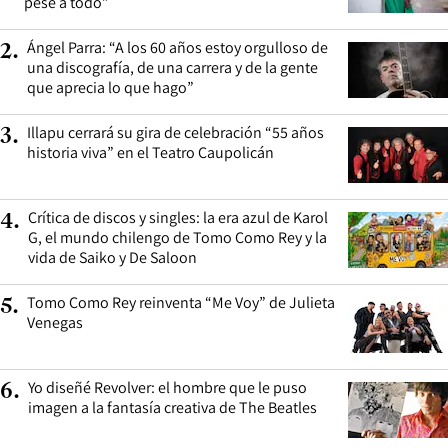
pese a todo”
Ángel Parra: “A los 60 años estoy orgulloso de
2
.
una discografía, de una carrera y de la gente
que aprecia lo que hago”
Illapu cerrará su gira de celebración “55 años
3
.
historia viva” en el Teatro Caupolicán
Crítica de discos y singles: la era azul de Karol
4
.
G, el mundo chilengo de Tomo Como Rey y la
vida de Saiko y De Saloon
Tomo Como Rey reinventa “Me Voy” de Julieta
5
.
Venegas
Yo diseñé Revolver: el hombre que le puso
6
.
imagen a la fantasía creativa de The Beatles