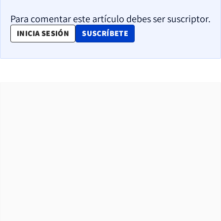
Para comentar este artículo debes ser suscriptor.
OPENS IN NEW WINDOW
INICIA SESIÓN
SUSCRÍBETE