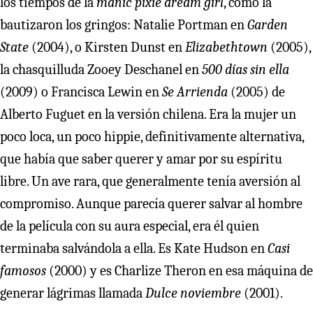
los tiempos de la
manic pixie dream girl
, como la
bautizaron los gringos: Natalie Portman en
Garden
State
(2004), o Kirsten Dunst en
Elizabethtown
(2005),
la chasquilluda Zooey Deschanel en
500 días sin ella
(2009) o Francisca Lewin en
Se Arrienda
(2005) de
Alberto Fuguet en la versión chilena. Era la mujer un
poco loca, un poco hippie, definitivamente alternativa,
que había que saber querer y amar por su espíritu
libre. Un ave rara, que generalmente tenía aversión al
compromiso. Aunque parecía querer salvar al hombre
de la película con su aura especial, era él quien
terminaba salvándola a ella. Es Kate Hudson en
Casi
famosos
(2000) y es Charlize Theron en esa máquina de
generar lágrimas llamada
Dulce noviembre
(2001).