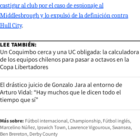
castigar al club por el caso de espionaje al
Middlesbrough y lo expulsó de la definición contra
Hull City
.
LEE TAMBIÉN:
Un Coquimbo cerca y una UC obligada: la calculadora
de los equipos chilenos para pasar a octavos en la
Copa Libertadores
El drástico juicio de Gonzalo Jara al entorno de
Arturo Vidal: “Hay muchos que le dicen todo el
tiempo que sí”
Más sobre:
Fútbol internacional
Championship
Fútbol inglés
Marcelino Núñez
Ipswich Town
Lawrence Vigouroux
Swansea
Ben Brereton
Derby County