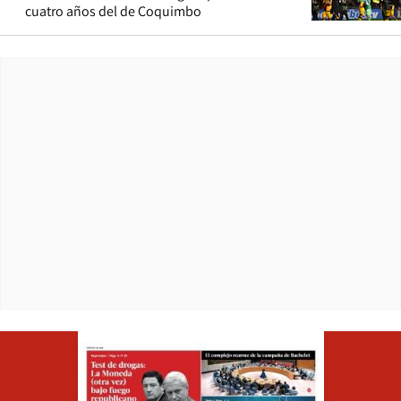
cuatro años del de Coquimbo
Opens in ne