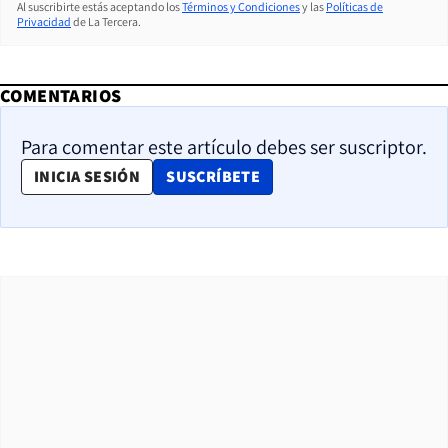
Al suscribirte estás aceptando los
Términos y Condiciones
y las
Políticas de
Privacidad
de La Tercera.
COMENTARIOS
Para comentar este artículo debes ser suscriptor.
OPENS IN NEW WINDOW
INICIA SESIÓN
SUSCRÍBETE