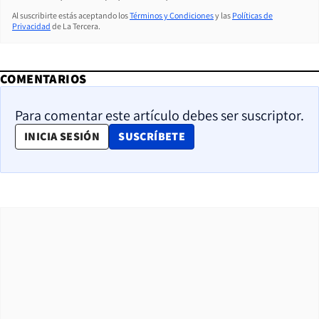
Al suscribirte estás aceptando los
Términos y Condiciones
y las
Políticas de
Privacidad
de La Tercera.
COMENTARIOS
Para comentar este artículo debes ser suscriptor.
OPENS IN NEW WINDOW
INICIA SESIÓN
SUSCRÍBETE