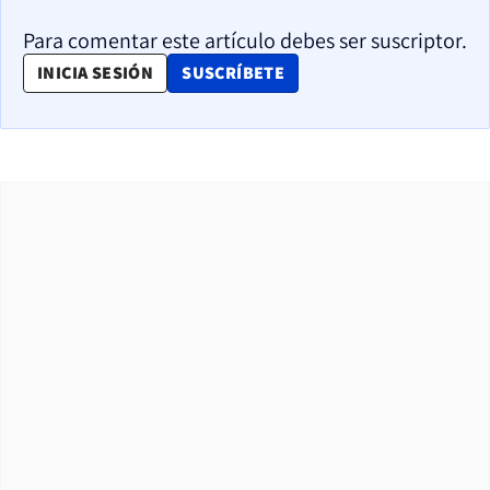
Para comentar este artículo debes ser suscriptor.
OPENS IN NEW WINDOW
INICIA SESIÓN
SUSCRÍBETE