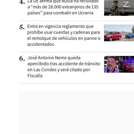
La UE afirma que Rusia ha reclutado
4
.
a “más de 28.000 extranjeros de 135
países” para combatir en Ucrania
Entra en vigencia reglamento que
5
.
prohíbe usar cuerdas y cadenas para
el remolque de vehículos en panne o
accidentados
José Antonio Neme queda
6
.
apercibido tras accidente de tránsito
en Las Condes y será citado por
Fiscalía