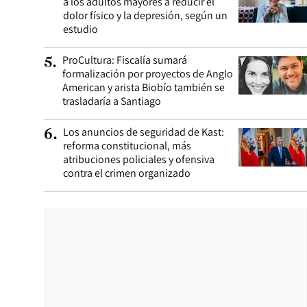
a los adultos mayores a reducir el
dolor físico y la depresión, según un
estudio
ProCultura: Fiscalía sumará
5
.
formalización por proyectos de Anglo
American y arista Biobío también se
trasladaría a Santiago
Los anuncios de seguridad de Kast:
6
.
reforma constitucional, más
atribuciones policiales y ofensiva
contra el crimen organizado