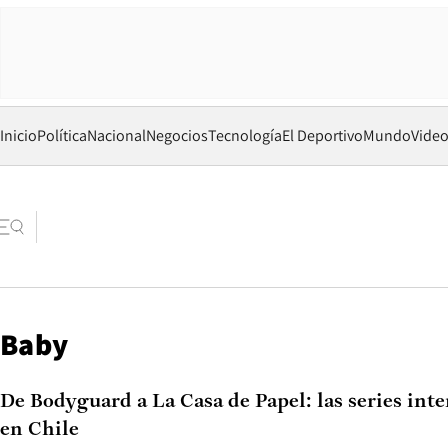
Inicio
Política
Nacional
Negocios
Tecnología
El Deportivo
Mundo
Vide
Baby
De Bodyguard a La Casa de Papel: las series int
en Chile