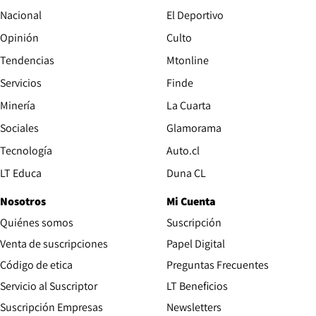
Nacional
El Deportivo
Opinión
Culto
Tendencias
Mtonline
Servicios
Finde
Opens in new window
Minería
La Cuarta
Opens in new wind
Sociales
Glamorama
Opens in new window
Tecnología
Auto.cl
Opens in new window
LT Educa
Duna CL
Nosotros
Mi Cuenta
Quiénes somos
Suscripción
Opens in new win
Venta de suscripciones
Papel Digital
Opens in new window
Código de etica
Preguntas Frecuentes
Servicio al Suscriptor
LT Beneficios
Suscripción Empresas
Newsletters