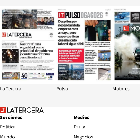
Opens in new window
Opens in ne
La Tercera
Pulso
Motores
Secciones
Medios
Política
Paula
Mundo
Negocios