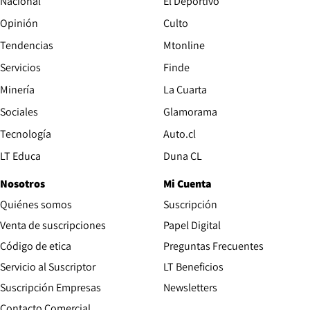
Nacional
El Deportivo
Opinión
Culto
Tendencias
Mtonline
Servicios
Finde
Opens in new window
Minería
La Cuarta
Opens in new wind
Sociales
Glamorama
Opens in new window
Tecnología
Auto.cl
Opens in new window
LT Educa
Duna CL
Nosotros
Mi Cuenta
Quiénes somos
Suscripción
Opens in new win
Venta de suscripciones
Papel Digital
Opens in new window
Código de etica
Preguntas Frecuentes
Servicio al Suscriptor
LT Beneficios
Suscripción Empresas
Newsletters
Opens in new window
Contacto Comercial