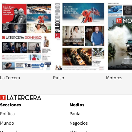
Opens in new window
Opens in ne
La Tercera
Pulso
Motores
Secciones
Medios
Política
Paula
Mundo
Negocios