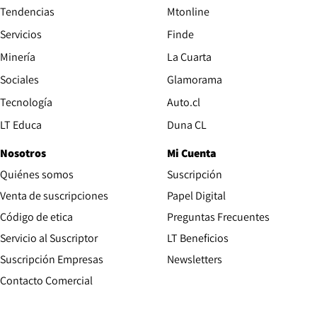
Tendencias
Mtonline
Servicios
Finde
Opens in new window
Minería
La Cuarta
Opens in new wind
Sociales
Glamorama
Opens in new window
Tecnología
Auto.cl
Opens in new window
LT Educa
Duna CL
Nosotros
Mi Cuenta
Quiénes somos
Suscripción
Opens in new win
Venta de suscripciones
Papel Digital
Opens in new window
Código de etica
Preguntas Frecuentes
Servicio al Suscriptor
LT Beneficios
Suscripción Empresas
Newsletters
Opens in new window
Contacto Comercial