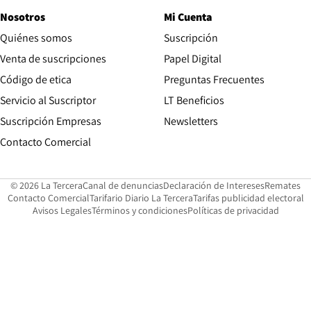
Nosotros
Mi Cuenta
Quiénes somos
Suscripción
Opens in new win
Venta de suscripciones
Papel Digital
Opens in new window
Código de etica
Preguntas Frecuentes
Servicio al Suscriptor
LT Beneficios
Suscripción Empresas
Newsletters
Opens in new window
Contacto Comercial
Opens in new window
Opens in 
Op
© 2026 La Tercera
Canal de denuncias
Declaración de Intereses
Remates
Opens in new window
Opens in new window
O
Contacto Comercial
Tarifario Diario La Tercera
Tarifas publicidad electoral
Opens in new window
Avisos Legales
Términos y condiciones
Políticas de privacidad