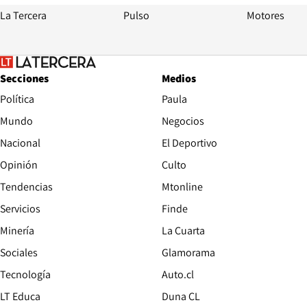
La Tercera
Pulso
Motores
Secciones
Medios
Política
Paula
Mundo
Negocios
Nacional
El Deportivo
Opinión
Culto
Tendencias
Mtonline
Servicios
Finde
Opens in new window
Minería
La Cuarta
Opens in new wind
Sociales
Glamorama
Opens in new window
Tecnología
Auto.cl
Opens in new window
LT Educa
Duna CL