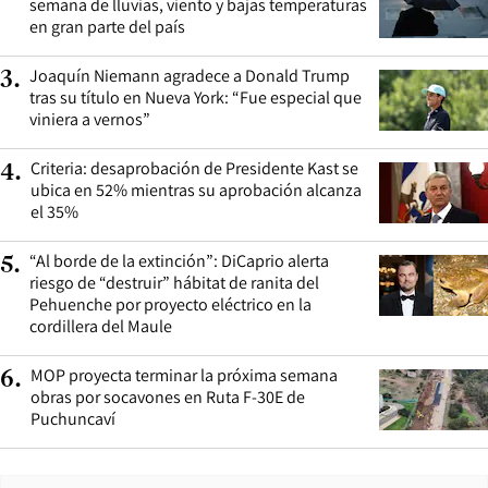
semana de lluvias, viento y bajas temperaturas
en gran parte del país
Joaquín Niemann agradece a Donald Trump
3
.
tras su título en Nueva York: “Fue especial que
viniera a vernos”
Criteria: desaprobación de Presidente Kast se
4
.
ubica en 52% mientras su aprobación alcanza
el 35%
“Al borde de la extinción”: DiCaprio alerta
5
.
riesgo de “destruir” hábitat de ranita del
Pehuenche por proyecto eléctrico en la
cordillera del Maule
MOP proyecta terminar la próxima semana
6
.
obras por socavones en Ruta F-30E de
Puchuncaví