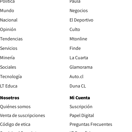
Política
Paula
Mundo
Negocios
Nacional
El Deportivo
Opinión
Culto
Tendencias
Mtonline
Servicios
Finde
Opens in new window
Minería
La Cuarta
Opens in new wind
Sociales
Glamorama
Opens in new window
Tecnología
Auto.cl
Opens in new window
LT Educa
Duna CL
Nosotros
Mi Cuenta
Quiénes somos
Suscripción
Opens in new win
Venta de suscripciones
Papel Digital
Opens in new window
Código de etica
Preguntas Frecuentes