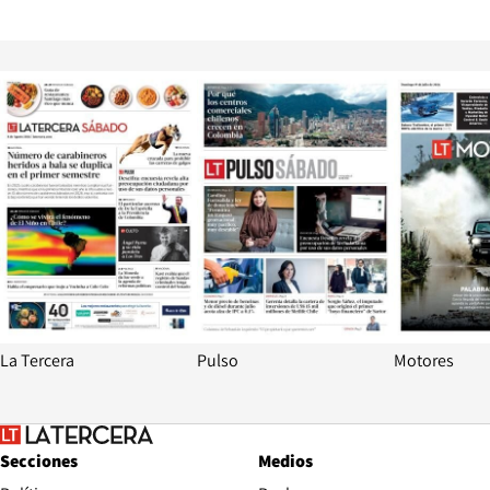
Opens in new window
Opens in ne
La Tercera
Pulso
Motores
Secciones
Medios