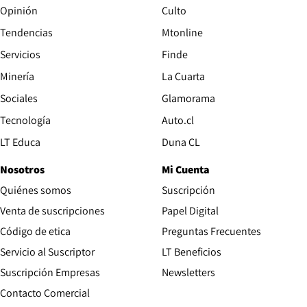
Opinión
Culto
Tendencias
Mtonline
Servicios
Finde
Opens in new window
Minería
La Cuarta
Opens in new wind
Sociales
Glamorama
Opens in new window
Tecnología
Auto.cl
Opens in new window
LT Educa
Duna CL
Nosotros
Mi Cuenta
Quiénes somos
Suscripción
Opens in new win
Venta de suscripciones
Papel Digital
Opens in new window
Código de etica
Preguntas Frecuentes
Servicio al Suscriptor
LT Beneficios
Suscripción Empresas
Newsletters
Opens in new window
Contacto Comercial