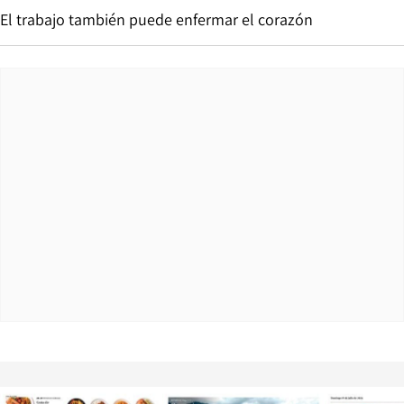
El trabajo también puede enfermar el corazón
Opens in new window
Opens in ne