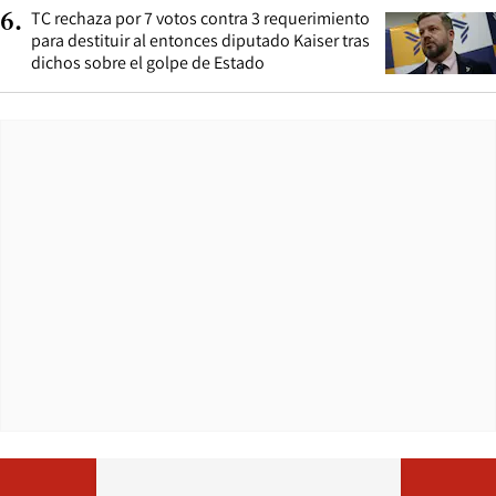
TC rechaza por 7 votos contra 3 requerimiento
6
.
para destituir al entonces diputado Kaiser tras
dichos sobre el golpe de Estado
Opens in ne