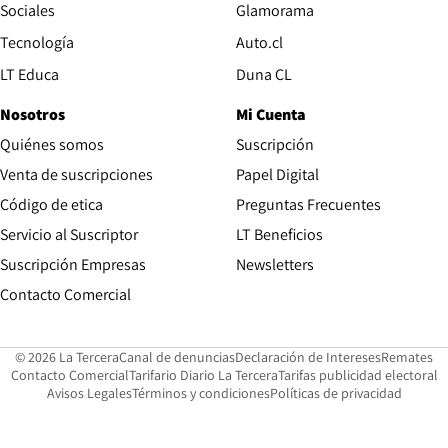
Opens in new wind
Sociales
Glamorama
Opens in new window
Tecnología
Auto.cl
Opens in new window
LT Educa
Duna CL
Nosotros
Mi Cuenta
Quiénes somos
Suscripción
Opens in new win
Venta de suscripciones
Papel Digital
Opens in new window
Código de etica
Preguntas Frecuentes
Servicio al Suscriptor
LT Beneficios
Suscripción Empresas
Newsletters
Opens in new window
Contacto Comercial
Opens in new window
Opens in 
Op
© 2026 La Tercera
Canal de denuncias
Declaración de Intereses
Remates
Opens in new window
Opens in new window
O
Contacto Comercial
Tarifario Diario La Tercera
Tarifas publicidad electoral
Opens in new window
Avisos Legales
Términos y condiciones
Políticas de privacidad