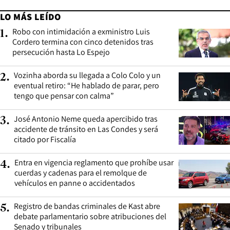
LO MÁS LEÍDO
Robo con intimidación a exministro Luis
1
.
Cordero termina con cinco detenidos tras
persecución hasta Lo Espejo
Vozinha aborda su llegada a Colo Colo y un
2
.
eventual retiro: “He hablado de parar, pero
tengo que pensar con calma”
José Antonio Neme queda apercibido tras
3
.
accidente de tránsito en Las Condes y será
citado por Fiscalía
Entra en vigencia reglamento que prohíbe usar
4
.
cuerdas y cadenas para el remolque de
vehículos en panne o accidentados
Registro de bandas criminales de Kast abre
5
.
debate parlamentario sobre atribuciones del
Senado y tribunales