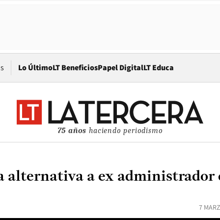
Opens in new window
os
Lo Último
LT Beneficios
Papel Digital
LT Educa
75 años
haciendo periodismo
a alternativa a ex administrador 
7 MARZ