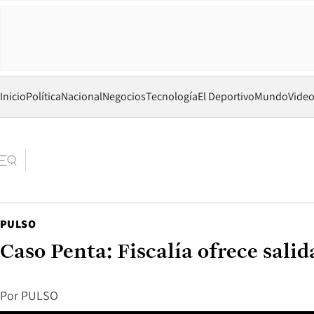
Inicio
Política
Nacional
Negocios
Tecnología
El Deportivo
Mundo
Vide
PULSO
Caso Penta: Fiscalía ofrece salid
Por
PULSO