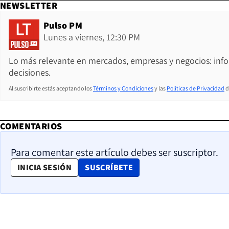
NEWSLETTER
Pulso PM
Lunes a viernes, 12:30 PM
Lo más relevante en mercados, empresas y negocios: inf
decisiones.
Al suscribirte estás aceptando los
Términos y Condiciones
y las
Políticas de Privacidad
d
COMENTARIOS
Para comentar este artículo debes ser suscriptor.
OPENS IN NEW WINDOW
INICIA SESIÓN
SUSCRÍBETE