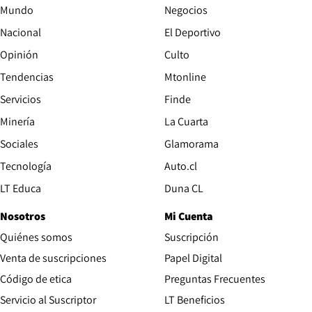
Mundo
Negocios
Nacional
El Deportivo
Opinión
Culto
Tendencias
Mtonline
Servicios
Finde
Opens in new window
Minería
La Cuarta
Opens in new wind
Sociales
Glamorama
Opens in new window
Tecnología
Auto.cl
Opens in new window
LT Educa
Duna CL
Nosotros
Mi Cuenta
Quiénes somos
Suscripción
Opens in new win
Venta de suscripciones
Papel Digital
Opens in new window
Código de etica
Preguntas Frecuentes
Servicio al Suscriptor
LT Beneficios