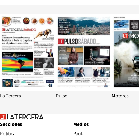
Opens in new window
Opens in ne
La Tercera
Pulso
Motores
Secciones
Medios
Política
Paula