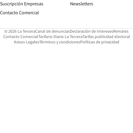
Suscripción Empresas
Newsletters
Opens in new window
Contacto Comercial
Opens in new window
Opens in 
Op
© 2026 La Tercera
Canal de denuncias
Declaración de Intereses
Remates
Opens in new window
Opens in new window
O
Contacto Comercial
Tarifario Diario La Tercera
Tarifas publicidad electoral
Opens in new window
Avisos Legales
Términos y condiciones
Políticas de privacidad