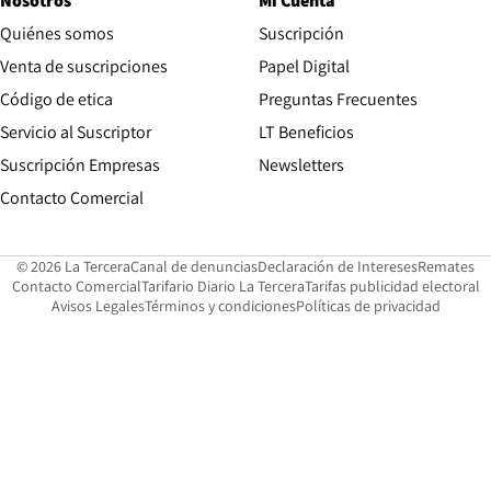
Nosotros
Mi Cuenta
Quiénes somos
Suscripción
Opens in new win
Venta de suscripciones
Papel Digital
Opens in new window
Código de etica
Preguntas Frecuentes
Servicio al Suscriptor
LT Beneficios
Suscripción Empresas
Newsletters
Opens in new window
Contacto Comercial
Opens in new window
Opens in 
Op
© 2026 La Tercera
Canal de denuncias
Declaración de Intereses
Remates
Opens in new window
Opens in new window
O
Contacto Comercial
Tarifario Diario La Tercera
Tarifas publicidad electoral
Opens in new window
Avisos Legales
Términos y condiciones
Políticas de privacidad