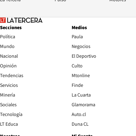
Secciones
Medios
Política
Paula
Mundo
Negocios
Nacional
El Deportivo
Opinión
Culto
Tendencias
Mtonline
Servicios
Finde
Opens in new window
Minería
La Cuarta
Opens in new wind
Sociales
Glamorama
Opens in new window
Tecnología
Auto.cl
Opens in new window
LT Educa
Duna CL