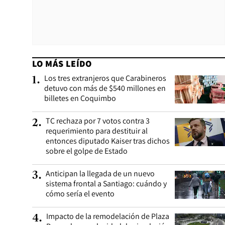
LO MÁS LEÍDO
Los tres extranjeros que Carabineros
1
.
detuvo con más de $540 millones en
billetes en Coquimbo
TC rechaza por 7 votos contra 3
2
.
requerimiento para destituir al
entonces diputado Kaiser tras dichos
sobre el golpe de Estado
Anticipan la llegada de un nuevo
3
.
sistema frontal a Santiago: cuándo y
cómo sería el evento
Impacto de la remodelación de Plaza
4
.