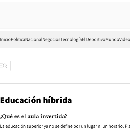
Inicio
Política
Nacional
Negocios
Tecnología
El Deportivo
Mundo
Vide
Educación híbrida
¿Qué es el aula invertida?
La educación superior ya no se define por un lugar ni un horario. Pl