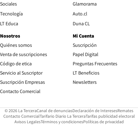
Opens in new wind
Sociales
Glamorama
Opens in new window
Tecnología
Auto.cl
Opens in new window
LT Educa
Duna CL
Nosotros
Mi Cuenta
Quiénes somos
Suscripción
Opens in new win
Venta de suscripciones
Papel Digital
Opens in new window
Código de etica
Preguntas Frecuentes
Servicio al Suscriptor
LT Beneficios
Suscripción Empresas
Newsletters
Opens in new window
Contacto Comercial
Opens in new window
Opens in 
Op
© 2026 La Tercera
Canal de denuncias
Declaración de Intereses
Remates
Opens in new window
Opens in new window
O
Contacto Comercial
Tarifario Diario La Tercera
Tarifas publicidad electoral
Opens in new window
Avisos Legales
Términos y condiciones
Políticas de privacidad