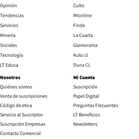
Opinión
Culto
Tendencias
Mtonline
Servicios
Finde
Opens in new window
Minería
La Cuarta
Opens in new wind
Sociales
Glamorama
Opens in new window
Tecnología
Auto.cl
Opens in new window
LT Educa
Duna CL
Nosotros
Mi Cuenta
Quiénes somos
Suscripción
Opens in new win
Venta de suscripciones
Papel Digital
Opens in new window
Código de etica
Preguntas Frecuentes
Servicio al Suscriptor
LT Beneficios
Suscripción Empresas
Newsletters
Opens in new window
Contacto Comercial