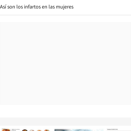
Así son los infartos en las mujeres
Opens in new window
Opens in ne