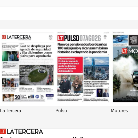
Opens in new window
Opens in ne
La Tercera
Pulso
Motores