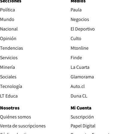
Secciones
Medios
Política
Paula
Mundo
Negocios
Nacional
El Deportivo
Opinión
Culto
Tendencias
Mtonline
Servicios
Finde
Opens in new window
Minería
La Cuarta
Opens in new wind
Sociales
Glamorama
Opens in new window
Tecnología
Auto.cl
Opens in new window
LT Educa
Duna CL
Nosotros
Mi Cuenta
Quiénes somos
Suscripción
Opens in new win
Venta de suscripciones
Papel Digital