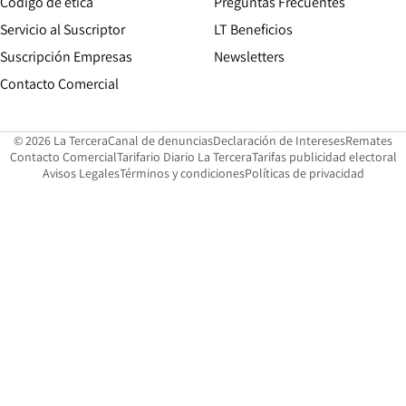
Opens in new window
Código de etica
Preguntas Frecuentes
Servicio al Suscriptor
LT Beneficios
Suscripción Empresas
Newsletters
Opens in new window
Contacto Comercial
Opens in new window
Opens in 
Op
© 2026 La Tercera
Canal de denuncias
Declaración de Intereses
Remates
Opens in new window
Opens in new window
O
Contacto Comercial
Tarifario Diario La Tercera
Tarifas publicidad electoral
Opens in new window
Avisos Legales
Términos y condiciones
Políticas de privacidad