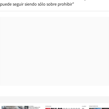
puede seguir siendo sólo sobre prohibir”
Opens in new window
Opens in ne