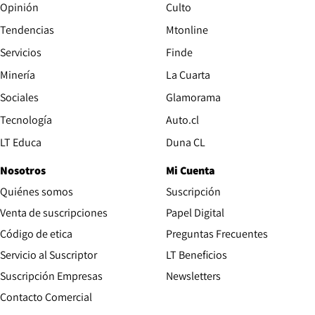
Opinión
Culto
Tendencias
Mtonline
Servicios
Finde
Opens in new window
Minería
La Cuarta
Opens in new wind
Sociales
Glamorama
Opens in new window
Tecnología
Auto.cl
Opens in new window
LT Educa
Duna CL
Nosotros
Mi Cuenta
Quiénes somos
Suscripción
Opens in new win
Venta de suscripciones
Papel Digital
Opens in new window
Código de etica
Preguntas Frecuentes
Servicio al Suscriptor
LT Beneficios
Suscripción Empresas
Newsletters
Opens in new window
Contacto Comercial